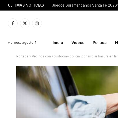
ULTIMAS NOTICIAS
Juegos Suramericanos Santa Fe 2026: 
Facebook
X
Instagram
(Twitter)
viernes, agosto 7
Inicio
Videos
Política
N
Portada
»
Vecinos con «custodia» policial por arrojar basura en la 