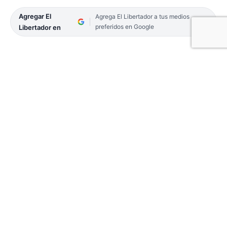
Agregar El
Agrega El Libertador a tus medios
preferidos en Google
Libertador en
Un feroz incendio se desató en horas de la noche
de ayer, en una maderera de la Capital correntina.
La noticia se conoció alrededor de las 22, cuando
un video, que recorrió las redes sociales, reveló la
intensidad del foco ígneo y el pánico que se vivió
en el establecimiento ubicado en el barrio Juan
XXII, por la avenida Iberá y la calle Ciudad de