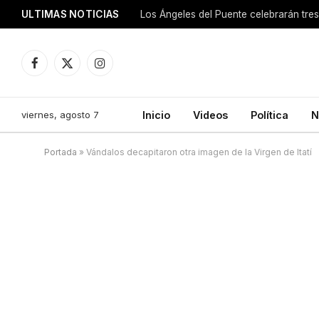
ULTIMAS NOTICIAS
Los Ángeles del Puente celebrarán tre
Facebook
X
Instagram
(Twitter)
viernes, agosto 7
Inicio
Videos
Política
N
Portada
»
Vándalos decapitaron otra imagen de la Virgen de Itatí