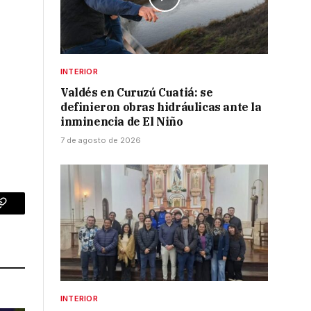
INTERIOR
Valdés en Curuzú Cuatiá: se
definieron obras hidráulicas ante la
inminencia de El Niño
7 de agosto de 2026
p
Copy
Link
INTERIOR