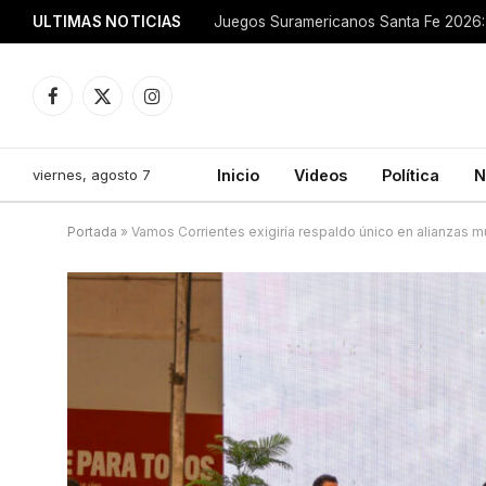
ULTIMAS NOTICIAS
Juegos Suramericanos Santa Fe 2026: 
Facebook
X
Instagram
(Twitter)
viernes, agosto 7
Inicio
Videos
Política
N
Portada
»
Vamos Corrientes exigiría respaldo único en alianzas m