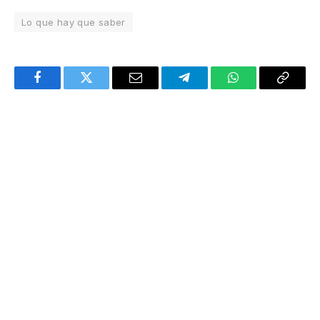
Lo que hay que saber
Facebook
Twitter
Email
Telegram
WhatsApp
Copy
Link