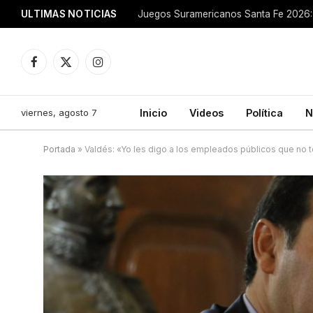
ULTIMAS NOTICIAS
Juegos Suramericanos Santa Fe 2026: 
Facebook
X
Instagram
(Twitter)
viernes, agosto 7
Inicio
Videos
Política
N
Portada
»
Valdés: «Yo les digo a los empleados públicos que no