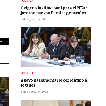
POLÍTICA
Oxígeno institucional para el NEA:
juraron nuevos fiscales generales
6 de agosto de 2026
p
Copy
Link
POLÍTICA
Apoyo parlamentario correntino a
textiles
6 de agosto de 2026