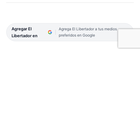
Agregar El
Agrega El Libertador a tus medios
preferidos en Google
Libertador en
En la Cámara de Diputados se encuentra para su
análisis un proyecto titulado «Ley General de
Protección a la Coparentalidad en el Ejercicio de la
Abogacía», presentado por Edgar Egui Benítez
(Unión Popular).