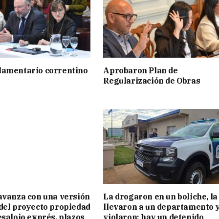
lamentario correntino
Aprobaron Plan de
Regularización de Obras
avanza con una versión
La drogaron en un boliche, la
del proyecto propiedad
llevaron a un departamento y
esalojo exprés, plazos
violaron: hay un detenido