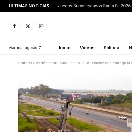
ULTIMAS NOTICIAS
Juegos Suramericanos Santa Fe 2026: 
Facebook
X
Instagram
(Twitter)
viernes, agosto 7
Inicio
Videos
Política
N
Portada
»
Valdés sobre Autovía ruta 12: «Si Nación nos entrega la