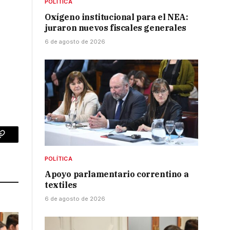
POLÍTICA
Oxígeno institucional para el NEA:
juraron nuevos fiscales generales
6 de agosto de 2026
p
Copy
Link
POLÍTICA
Apoyo parlamentario correntino a
textiles
6 de agosto de 2026