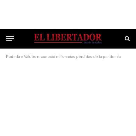
Portada
»
Valdés reconoció millonarias pérdidas de la pandemia