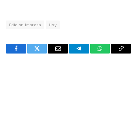
Edición Impresa
Hoy
Facebook
Twitter
Email
Telegram
WhatsApp
Copy
Link