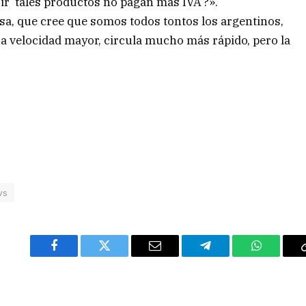
cir ‘tales productos no pagan más IVA’?».
ssa, que cree que somos todos tontos los argentinos,
na velocidad mayor, circula mucho más rápido, pero la
ws
Facebook
Twitter
Email
Telegram
WhatsAp