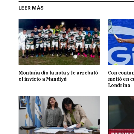
LEER MÁS
Montaña dio la nota y le arrebató
Con contun
el invicto a Mandiyú
metió en c
Londrina