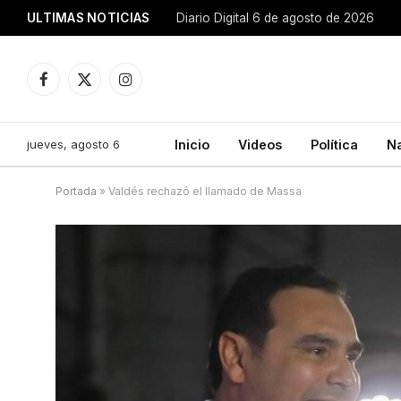
ULTIMAS NOTICIAS
Diario Digital 6 de agosto de 2026
Facebook
X
Instagram
(Twitter)
jueves, agosto 6
Inicio
Videos
Política
N
Portada
»
Valdés rechazó el llamado de Massa