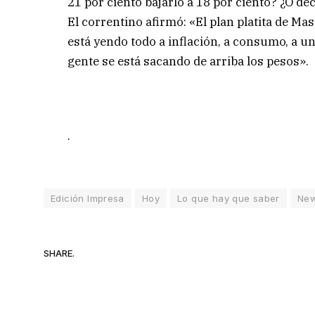
21 por ciento bajarlo a 18 por ciento? ¿O de
El correntino afirmó: «El plan platita de Ma
está yendo todo a inflación, a consumo, a u
gente se está sacando de arriba los pesos».
.
Edición Impresa
Hoy
Lo que hay que saber
Ne
SHARE.