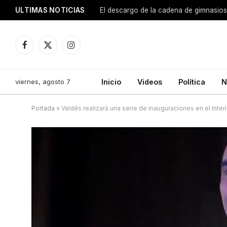
ULTIMAS NOTICIAS
El descargo de la cadena de gimnasios
Facebook
X
Instagram
(Twitter)
viernes, agosto 7
Inicio
Videos
Política
N
Portada
»
Valdés realizará una serie de inauguraciones en el Interi