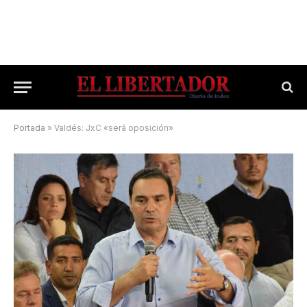
Portada
»
Valdés: JxC «será oposición»