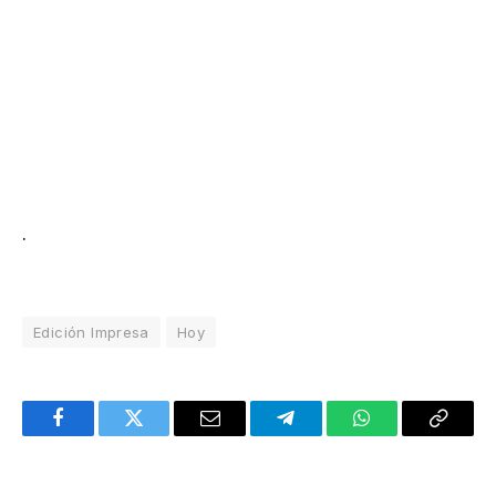
.
Edición Impresa
Hoy
Facebook
Twitter
Email
Telegram
WhatsApp
Copy
Link