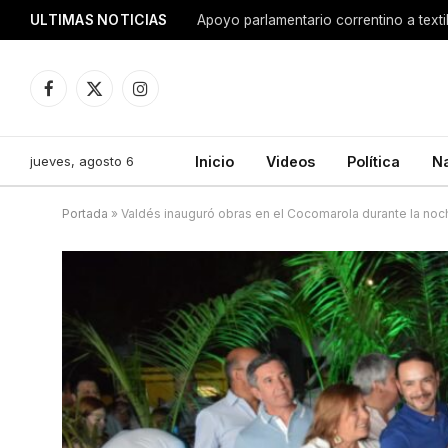
ULTIMAS NOTICIAS
Apoyo parlamentario correntino a texti
Facebook
X
Instagram
(Twitter)
jueves, agosto 6
Inicio
Videos
Política
N
Portada
»
Valdés inauguró obras en el Cocomarola durante la noch