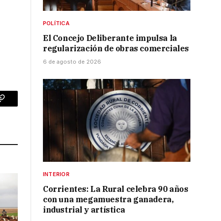
POLÍTICA
El Concejo Deliberante impulsa la
regularización de obras comerciales
6 de agosto de 2026
p
Copy
Link
INTERIOR
Corrientes: La Rural celebra 90 años
con una megamuestra ganadera,
industrial y artística