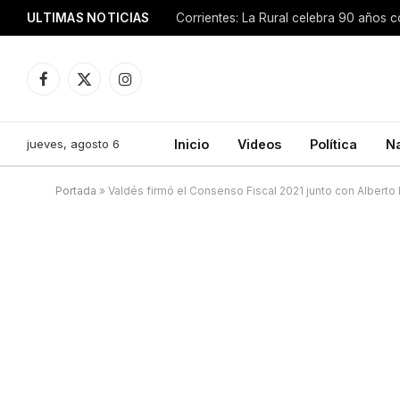
ULTIMAS NOTICIAS
Facebook
X
Instagram
(Twitter)
jueves, agosto 6
Inicio
Videos
Política
N
Portada
»
Valdés firmó el Consenso Fiscal 2021 junto con Alberto