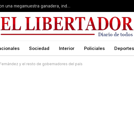
Corrientes: La Rural celebra 90 años con una megamuestra ganadera, industrial y artística
acionales
Sociedad
Interior
Policiales
Deportes
 Fernández y el resto de gobernadores del país