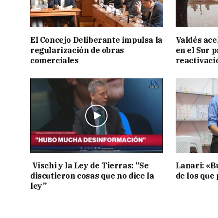
El Concejo Deliberante impulsa la
Valdés acel
regularización de obras
en el Sur 
comerciales
reactivaci
Vischi y la Ley de Tierras: “Se
Lanari: «B
discutieron cosas que no dice la
de los que
ley”