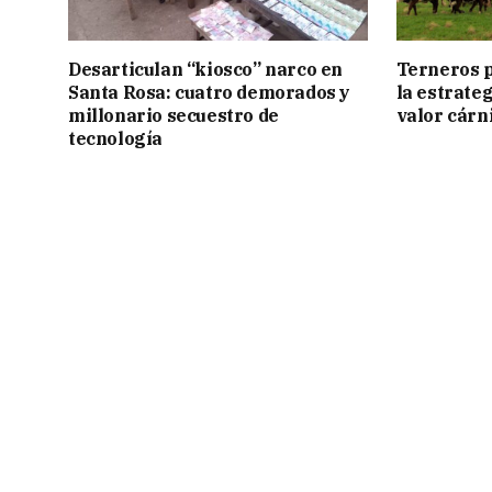
Desarticulan “kiosco” narco en
Terneros p
Santa Rosa: cuatro demorados y
la estrate
millonario secuestro de
valor cárn
tecnología