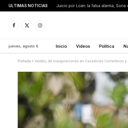
ULTIMAS NOTICIAS
Facebook
X
Instagram
(Twitter)
jueves, agosto 6
Inicio
Videos
Política
N
Portada
»
Valdés, de inauguraciones en Cazadores Correntinos y