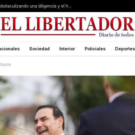
Juicio por Loan: la falsa alarma, Soria obstaculizando una diligencia y el hotel de la «banda»:
acionales
Sociedad
Interior
Policiales
Deportes
 Sauce