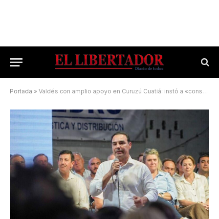
Portada
»
Valdés con amplio apoyo en Curuzú Cuatiá: instó a «construir el futuro con Vamos Corrientes»