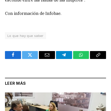
esconde entre las faldas de las mujeres”.
Con información de Infobae.
Lo que hay que saber
Facebook
Twitter
Email
Telegram
WhatsApp
Copy
Link
LEER MÁS