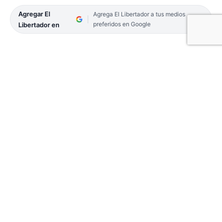
Agregar El
Agrega El Libertador a tus medios
preferidos en Google
Libertador en
El candidato a Intendente de Goya por el Frente
Corrientes de Todos dijo que su gestión girará
sobre dos temas centrales: vivienda y trabajo.
Amplia convocatoria a todos los sectores sociales.
02-POLITICA-1
El candidato a intendente de Goya, Gerardo Bassi