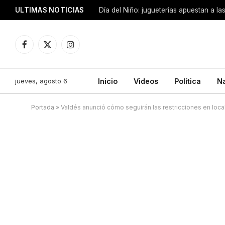
ULTIMAS NOTICIAS
Día del Niño: jugueterías apuestan a la
Facebook
X
Instagram
(Twitter)
jueves, agosto 6
Inicio
Videos
Política
N
Portada
»
Valdés anunció cómo seguirán las restricciones en local