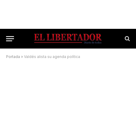
Portada
»
Valdés alista su agenda política