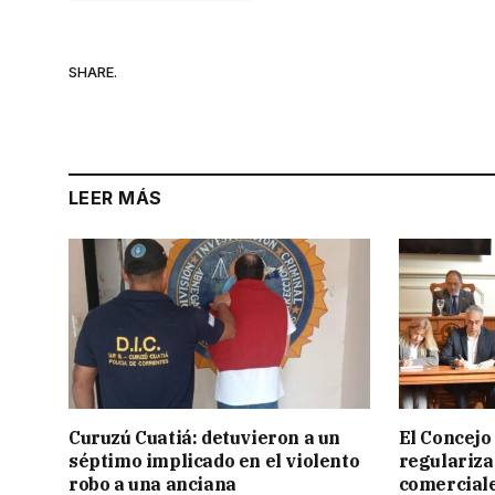
SHARE.
LEER MÁS
Curuzú Cuatiá: detuvieron a un
El Concejo
séptimo implicado en el violento
regulariza
robo a una anciana
comercial