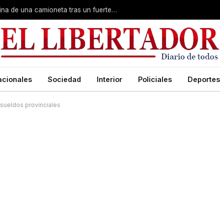
Un ciclista se incrustó dentro de la cabina de una camioneta tras un fuerte choque
acionales
Sociedad
Interior
Policiales
Deportes
sueldos provinciales