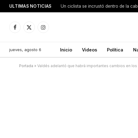
ULTIMAS NOTICIAS
Facebook
X
Instagram
(Twitter)
jueves, agosto 6
Inicio
Videos
Política
N
Portada
»
Valdés adelantó que habrá importantes cambios en los 