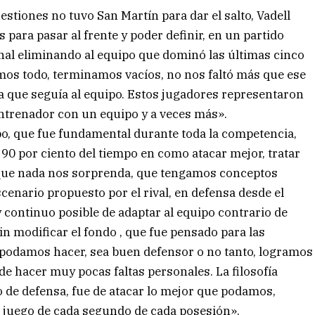
stiones no tuvo San Martín para dar el salto, Vadell
s para pasar al frente y poder definir, en un partido
final eliminando al equipo que dominó las últimas cinco
imos todo, terminamos vacíos, no nos faltó más que ese
ra que seguía al equipo. Estos jugadores representaron
ntrenador con un equipo y a veces más».
po, que fue fundamental durante toda la competencia,
90 por ciento del tiempo en como atacar mejor, tratar
 que nada nos sorprenda, que tengamos conceptos
enario propuesto por el rival, en defensa desde el
ontinuo posible de adaptar al equipo contrario de
n modificar el fondo , que fue pensado para las
s podamos hacer, sea buen defensor o no tanto, logramos
de hacer muy pocas faltas personales. La filosofía
o de defensa, fue de atacar lo mejor que podamos,
l juego de cada segundo de cada posesión».