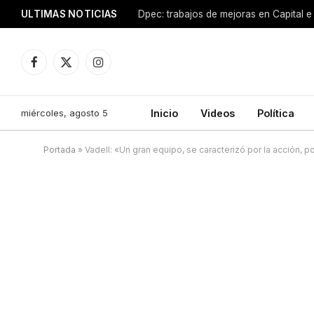
ULTIMAS NOTICIAS
Dpec: trabajos de mejoras en Capital e 
Facebook
X
Instagram
(Twitter)
miércoles, agosto 5
Inicio
Videos
Política
Portada
»
Vadell: «Un gran equipo, se caracterizó por la acción, 