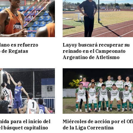
ano es refuerzo
Layoy buscará recuperar su
 de Regatas
reinado en el Campeonato
s
Argentino de Atletismo
ida para el inicio del
Miércoles de acción por el Ofi
el básquet capitalino
de la Liga Correntina