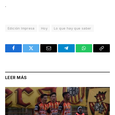
.
Edición Impresa
Hoy
Lo que hay que saber
Facebook
Twitter
Email
Telegram
WhatsApp
Copy
Link
LEER MÁS