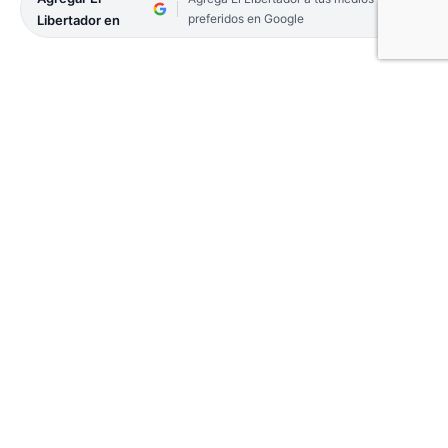
preferidos en Google
Libertador en
El Servicio Nacional de Sanidad y Calidad
Agroalimentaria (Senasa) declaró el «Alerta
Sanitario» en todo el país ante la amenaza de una
potencial propagación de la Peste Porcina Africana
(PPA).
La PPA es una enfermedad de los porcinos, cuyo
virus tiene la capacidad de permanecer viable en
materia orgánica por largos períodos (sangre,