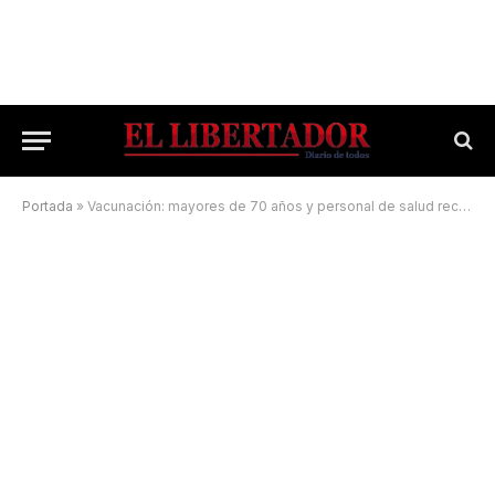
Portada
»
Vacunación: mayores de 70 años y personal de salud recibirán una tercera dosis