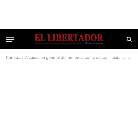
Portada
»
Vacunación general de menores: cómo se continuará su aplicación en el país