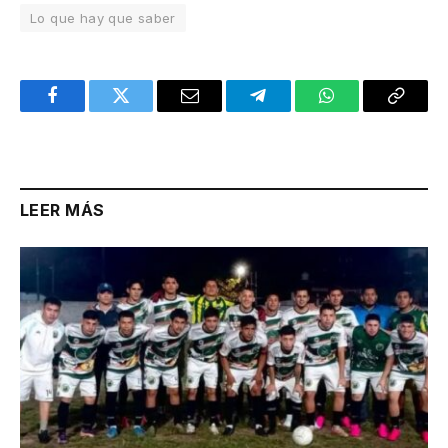
Lo que hay que saber
Facebook
Twitter
Email
Telegram
WhatsApp
Copy
Link
LEER MÁS