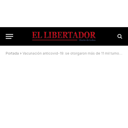
Portada
»
Vacunación anticovid-19: se otorgaron más de 11 mil turnos a personas de 40 a 45 años