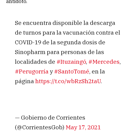
antídoto.
Se encuentra disponible la descarga
de turnos para la vacunación contra el
COVID-19 de la segunda dosis de
Sinopharm para personas de las
localidades de
#Ituzaingó
,
#Mercedes
,
#Perugorría
y
#SantoTomé
, en la
página
https://t.co/wbRzSh2taU
.
— Gobierno de Corrientes
(@CorrientesGob)
May 17, 2021