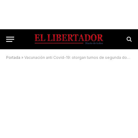
Portada
»
Vacunación anti Covid-19: otorgan turnos de segunda dosis en cuatro localidades