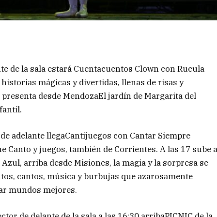
ante de la sala estará Cuentacuentos Clown con Rucula
historias mágicas y divertidas, llenas de risas y
e presenta desde MendozaEl jardín de Margarita del
antil.
r de adelante llegaCantijuegos
con Cantar Siempre
e Canto y juegos, también de Corrientes. A las 17 sube 
Azul, arriba desde Misiones, la magia y la sorpresa se
tos, cantos, música y burbujas que azarosamente
ñar mundos mejores.
ctor de delante de la sala a las 16:30 arribaPICNIC de la