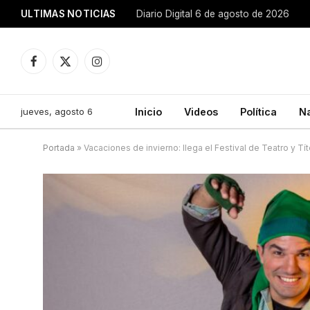
ULTIMAS NOTICIAS
Diario Digital 6 de agosto de 2026
Facebook
X
Instagram
(Twitter)
jueves, agosto 6
Inicio
Videos
Política
N
Portada
»
Vacaciones de invierno: llega el Festival de Teatro y Títe