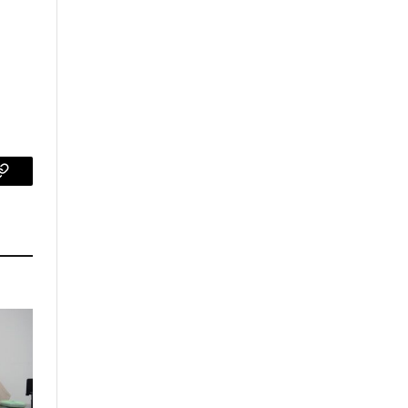
p
Copy
Link