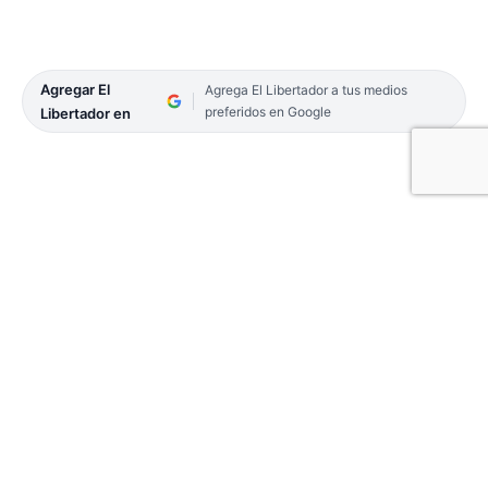
Agregar El
Agrega El Libertador a tus medios
preferidos en Google
Libertador en
Sin su máxima figura, Neymar, Brasil venció por 1
a 0 a Suiza, y consiguió el boleto de clasificación
para la próxima fase de la Copa del Mundo en
Qatar. El único tanto del partido fue Casemiro,
quien a los 38 minutos de la segunda etapa puso el
resultado final.