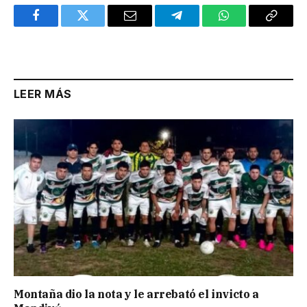
Facebook
Twitter
Email
Telegram
WhatsApp
Copy
Link
LEER MÁS
Montaña dio la nota y le arrebató el invicto a