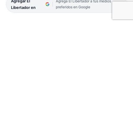
Agregar El
Agrega El Libertador a tus medios
preferidos en Google
Libertador en
En el retorno a la competencia tras el parate por la
Ventana FIBA, Regatas Corrientes volvió al ruedo
con una importante victoria sobre Riachuelo de La
Rioja, por 74-58, en un partido parejo y muy duro.
Fue el debut de Darol Hernández en el local y por
otro lado, Espinoza y Pais no pudieron terminar el
encuentro por lesión.