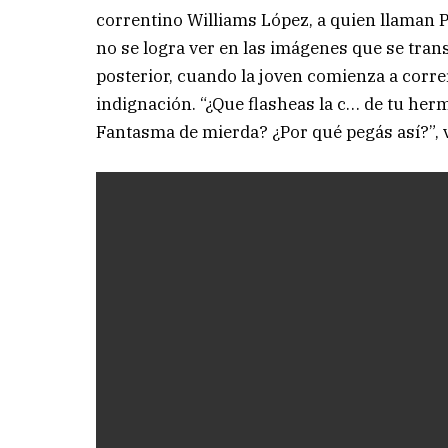
correntino Williams López, a quien llaman 
no se logra ver en las imágenes que se tran
posterior, cuando la joven comienza a corr
indignación. “¿Que flasheas la c… de tu her
Fantasma de mierda? ¿Por qué pegás así?”, 