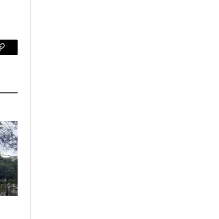
p
Copy
Link