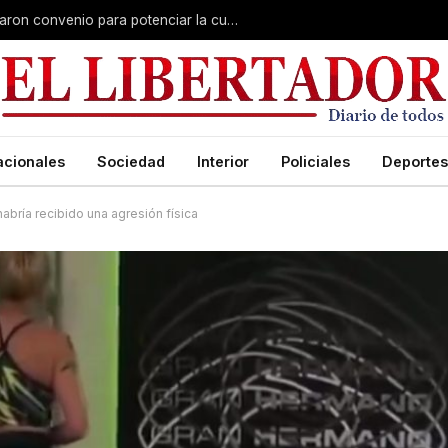
Claudio Polich y Lourdes Sánchez firmaron convenio para potenciar la cultura y el turismo
acionales
Sociedad
Interior
Policiales
Deportes
abría recibido una agresión física