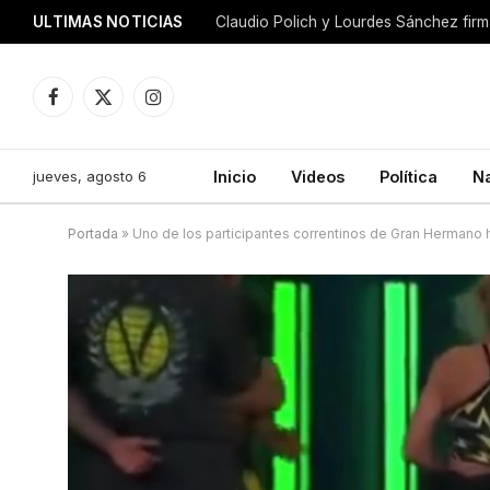
ULTIMAS NOTICIAS
Facebook
X
Instagram
(Twitter)
jueves, agosto 6
Inicio
Videos
Política
N
Portada
»
Uno de los participantes correntinos de Gran Hermano h