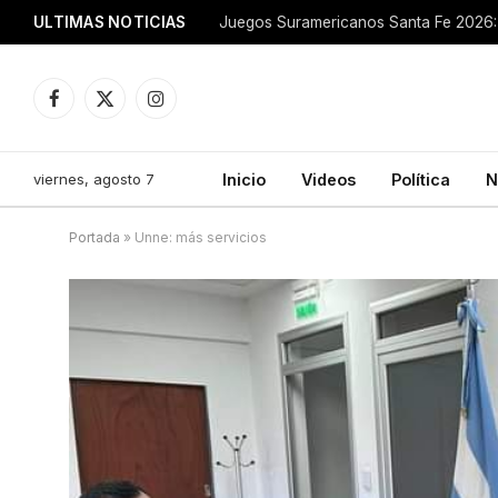
ULTIMAS NOTICIAS
Juegos Suramericanos Santa Fe 2026: 
Facebook
X
Instagram
(Twitter)
viernes, agosto 7
Inicio
Videos
Política
N
Portada
»
Unne: más servicios