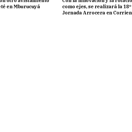
on otro avistamiento
Con la innovación y la rotaci
eté en Mburucuyá
como ejes, se realizará la 18º
Jornada Arrocera en Corrien