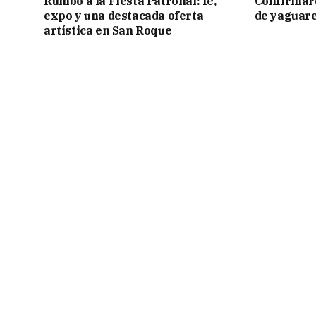
Rumbo a la Fiesta Patronal: fe,
Confirmar
expo y una destacada oferta
de yaguar
artística en San Roque