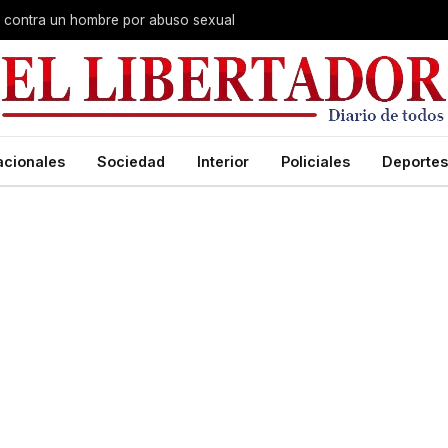
na contra un hombre por abuso sexual
acionales
Sociedad
Interior
Policiales
Deportes