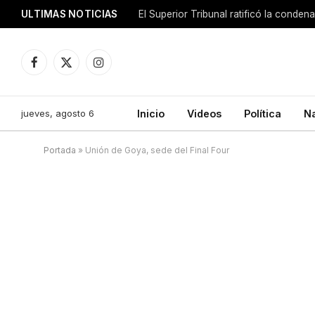
ULTIMAS NOTICIAS
El Superior Tribunal ratificó la conde
Facebook
X
Instagram
(Twitter)
jueves, agosto 6
Inicio
Videos
Política
N
Portada
»
Unión de Goya, sede del Final Four