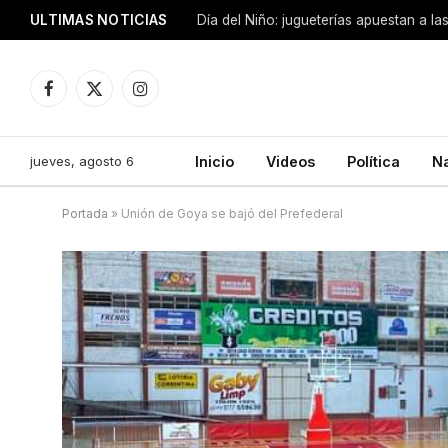
ULTIMAS NOTICIAS
Día del Niño: jugueterías apuestan a la
Facebook
X
Instagram
(Twitter)
jueves, agosto 6
Inicio
Videos
Política
N
Portada
»
Unión de Goya se bajó del Prefederal