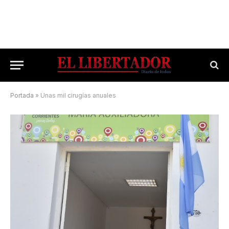
Portada
»
Unas mil cirugías anuales