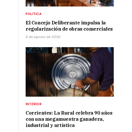
POLÍTICA
El Concejo Deliberante impulsa la
regularización de obras comerciales
6 de agosto de 2026
o
a
INTERIOR
Corrientes: La Rural celebra 90 años
con una megamuestra ganadera,
industrial y artística