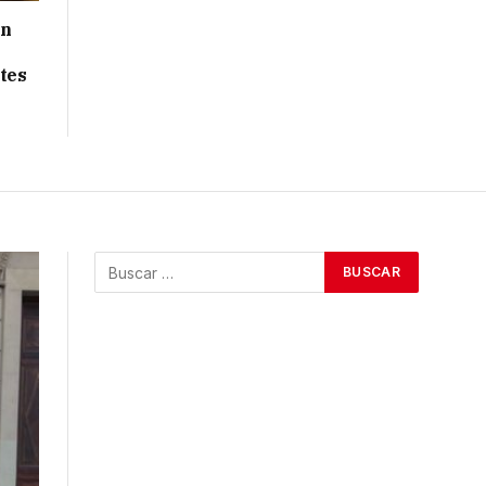
ón
tes