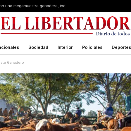
Corrientes: La Rural celebra 90 años con una megamuestra ganadera, industrial y artística
acionales
Sociedad
Interior
Policiales
Deportes
mate Ganadero