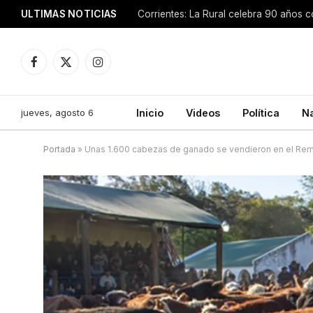
ULTIMAS NOTICIAS
Facebook
X
Instagram
(Twitter)
jueves, agosto 6
Inicio
Videos
Política
N
Portada
»
Unas 1.600 cabezas de ganado se vendieron en el Re