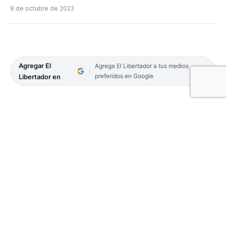
9 de octubre de 2022
Agregar El
Agrega El Libertador a tus medios
preferidos en Google
Libertador en
Por Noelia Irene Barrios
EL LIBERTADOR
Con sólo 19 años, Matías Sosa pasó por mucho. De