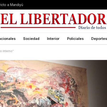
nvicto a Mandiyú
acionales
Sociedad
Interior
Policiales
Deportes
o interno”