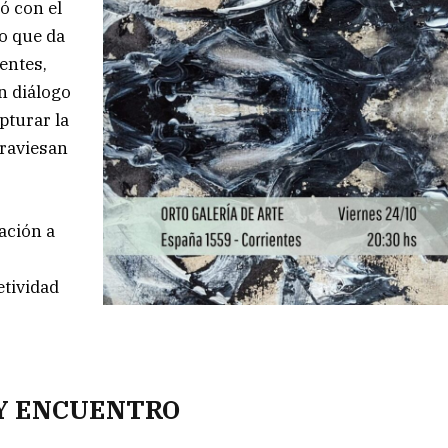
ó con el
vo que da
entes,
n diálogo
apturar la
traviesan
ación a
etividad
 Y ENCUENTRO