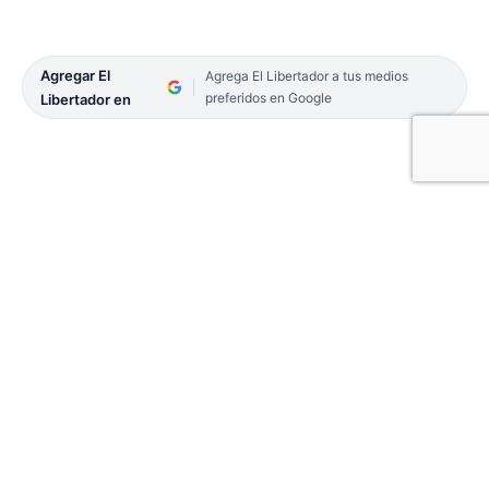
Agregar El
Agrega El Libertador a tus medios
preferidos en Google
Libertador en
Ayer, como cada 7 de junio, se celebró el Día del
Periodista y en la provincia se realizaron múltiples
actividades para agasajar a los trabajadores del
sector. La jornada recuerda a Mariano Moreno
quien en 1810 fundó la Gazeta de Buenos Ayres. El
periódico marcó el reconocimiento de la libertad