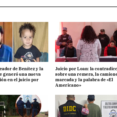
eador de Benítez y la
Juicio por Loan: la contradic
e generó una nueva
sobre una remera, la camion
ón en el juicio por
marcada y la palabra de «El
Americano»