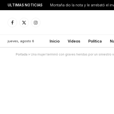
ULTIMAS NOTICIAS
Montaña dio la nota y le arrebató el i
Facebook
X
Instagram
(Twitter)
jueves, agosto 6
Inicio
Videos
Política
N
Portada
»
Una mujer terminó con graves heridas por un siniestro v