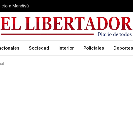
nvicto a Mandiyú
acionales
Sociedad
Interior
Policiales
Deportes
ial