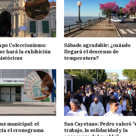
xpo Coleccionismo:
Sábado agradable: ¿cuándo
 se hará la exhibición
llegará el descenso de
históricas
temperatura?
lus municipal: el
San Cayetano: Pedro valoró “
cia el cronograma
trabajo, la solidaridad y la