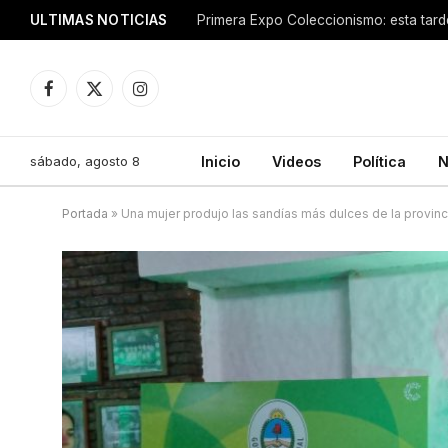
ULTIMAS NOTICIAS
Facebook
X
Instagram
(Twitter)
sábado, agosto 8
Inicio
Videos
Política
N
Portada
»
Una mujer produjo las sandías más dulces de la provinc