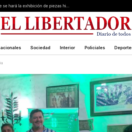
Primera Expo Coleccionismo: esta tarde se hará la exhibición de piezas históricas
acionales
Sociedad
Interior
Policiales
Deporte
ia