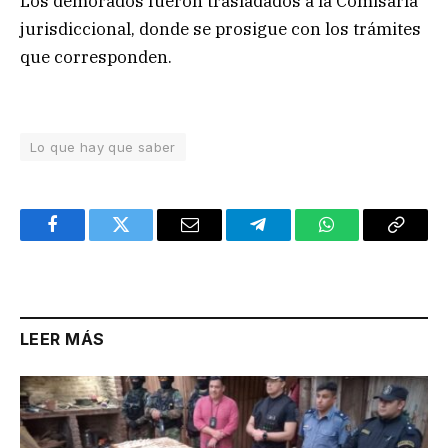
Los demorados fueron trasladados a la Comisaría
jurisdiccional, donde se prosigue con los trámites
que corresponden.
Lo que hay que saber
Facebook
Twitter
Email
Telegram
WhatsApp
Copy
Link
LEER MÁS