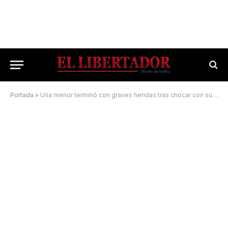
Portada
»
Una menor terminó con graves heridas tras chocar con su bicicleta