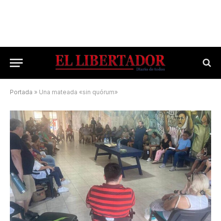
Portada
»
Una mateada «sin quórum»