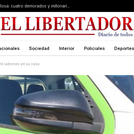
Desarticulan “kiosco” narco en Santa Rosa: cuatro demorados y millonario secuestro de tecnología
acionales
Sociedad
Interior
Policiales
Deportes
ró ladrones en su casa