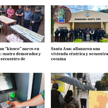
an “kiosco” narco en
Santa Ana: allanaron una
: cuatro demorados y
vivienda céntrica y secuestr
 secuestro de
cocaína