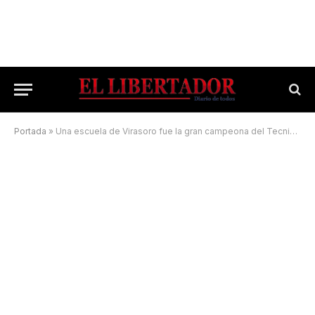
Portada
»
Una escuela de Virasoro fue la gran campeona del Tecnicar 2022 – Desafío Corrientes