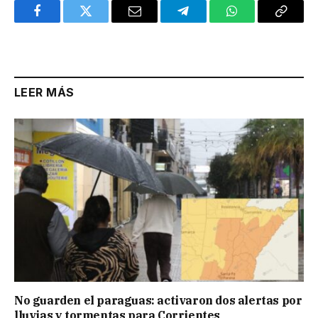
Facebook
Twitter
Email
Telegram
WhatsApp
Copy
Link
LEER MÁS
No guarden el paraguas: activaron dos alertas por
lluvias y tormentas para Corrientes