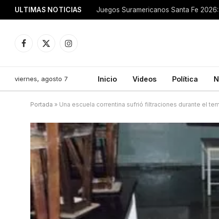
ULTIMAS NOTICIAS
Juegos Suramericanos Santa Fe 2026: 
Facebook
X
Instagram
(Twitter)
viernes, agosto 7
Inicio
Videos
Política
N
Portada
»
Una escuela correntina sufrió filtraciones durante el te