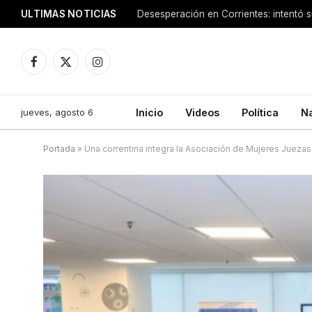
ULTIMAS NOTICIAS
Facebook
X
Instagram
(Twitter)
jueves, agosto 6
Inicio
Videos
Política
N
Portada
»
Una correntina integra la Asociación de Mujeres Juezas