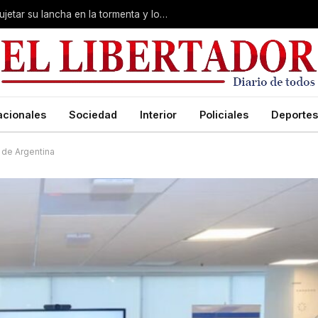
Desesperación en Corrientes: intentó sujetar su lancha en la tormenta y lo arrastró el río
acionales
Sociedad
Interior
Policiales
Deportes
 de Argentina